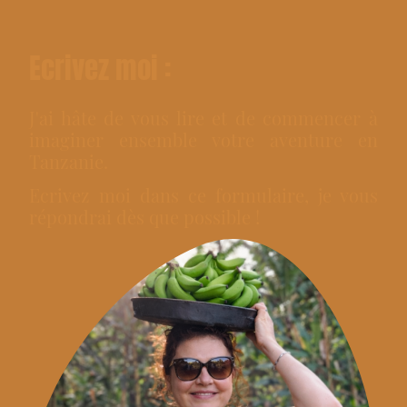
Ecrivez moi :
J'ai hâte de vous lire et de commencer à
imaginer ensemble votre aventure en
Tanzanie.
Ecrivez moi dans ce formulaire, je vous
répondrai dès que possible !